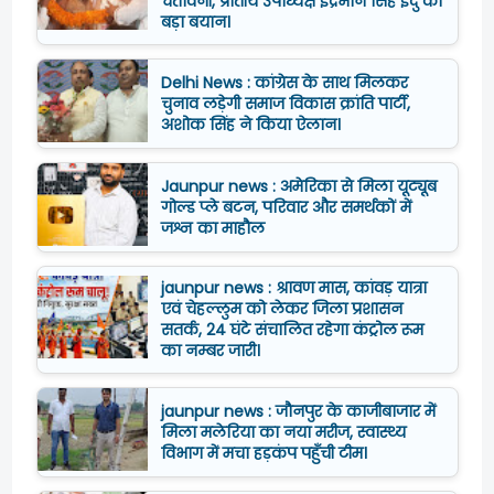
चेतावनी, प्रांतीय उपाध्यक्ष इंद्रभान सिंह इंदु का
बड़ा बयान।
Delhi News : कांग्रेस के साथ मिलकर
चुनाव लड़ेगी समाज विकास क्रांति पार्टी,
अशोक सिंह ने किया ऐलान।
Jaunpur news : अमेरिका से मिला यूट्यूब
गोल्ड प्ले बटन, परिवार और समर्थकों में
जश्न का माहौल
jaunpur news : श्रावण मास, कांवड़ यात्रा
एवं चेहल्लुम को लेकर जिला प्रशासन
सतर्क, 24 घंटे संचालित रहेगा कंट्रोल रूम
का नम्बर जारी।
jaunpur news : जौनपुर के काजीबाजार में
मिला मलेरिया का नया मरीज, स्वास्थ्य
विभाग में मचा हड़कंप पहुँची टीम।