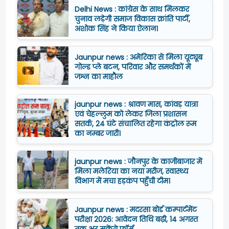
Delhi News : कांग्रेस के साथ मिलकर
चुनाव लड़ेगी समाज विकास क्रांति पार्टी,
अशोक सिंह ने किया ऐलान।
Jaunpur news : अमेरिका से मिला यूट्यूब
गोल्ड प्ले बटन, परिवार और समर्थकों में
जश्न का माहौल
jaunpur news : श्रावण मास, कांवड़ यात्रा
एवं चेहल्लुम को लेकर जिला प्रशासन
सतर्क, 24 घंटे संचालित रहेगा कंट्रोल रूम
का नम्बर जारी।
jaunpur news : जौनपुर के काजीबाजार में
मिला मलेरिया का नया मरीज, स्वास्थ्य
विभाग में मचा हड़कंप पहुँची टीम।
Jaunpur news : मदरसा बोर्ड कम्पार्टमेंट
परीक्षा 2026: आवेदन तिथि बढ़ी, 14 अगस्त
तक भर सकेंगे फॉर्म