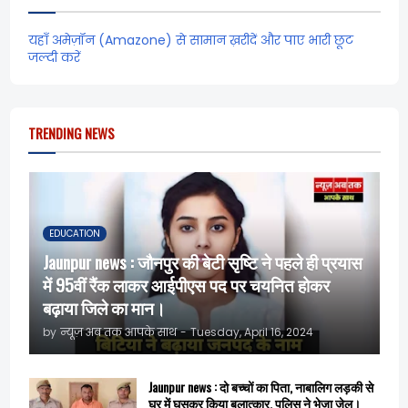
यहाँ अमेज़ॉन (Amazone) से सामान ख़रीदें और पाए भारी छूट
जल्दी करें
TRENDING NEWS
EDUCATION
Jaunpur news : जौनपुर की बेटी सृष्टि ने पहले ही प्रयास
में 95वीं रैंक लाकर आईपीएस पद पर चयनित होकर
बढ़ाया जिले का मान।
by
न्यूज़ अब तक आपके साथ
-
Tuesday, April 16, 2024
Jaunpur news : दो बच्चों का पिता, नाबालिग लड़की से
घर में घुसकर किया बलात्कार, पुलिस ने भेजा जेल।