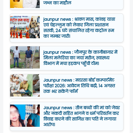
जश्न का माहौल
jaunpur news : श्रावण मास, कांवड़ यात्रा
एवं चेहल्लुम को लेकर जिला प्रशासन
सतर्क, 24 घंटे संचालित रहेगा कंट्रोल रूम
का नम्बर जारी।
jaunpur news : जौनपुर के काजीबाजार में
मिला मलेरिया का नया मरीज, स्वास्थ्य
विभाग में मचा हड़कंप पहुँची टीम।
Jaunpur news : मदरसा बोर्ड कम्पार्टमेंट
परीक्षा 2026: आवेदन तिथि बढ़ी, 14 अगस्त
तक भर सकेंगे फॉर्म
Jaunpur news : तीन बच्चों की मां को जेवर
और नकदी सहित भागने व धर्म परिवर्तन कर
विवाह करने की साजिश का पति ने लगाया
आरोप।