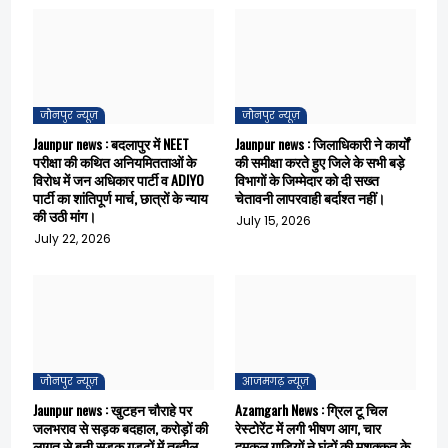
जौनपुर न्यूज़
जौनपुर न्यूज़
Jaunpur news : बदलापुर में NEET
Jaunpur news : जिलाधिकारी ने कार्यों
परीक्षा की कथित अनियमितताओं के
की समीक्षा करते हुए जिले के सभी बड़े
विरोध में जन अधिकार पार्टी व ADIYO
विभागों के जिम्मेदार को दी सख्त
पार्टी का शांतिपूर्ण मार्च, छात्रों के न्याय
चेतावनी लापरवाही बर्दाश्त नहीं।
की उठी मांग।
July 15, 2026
July 22, 2026
जौनपुर न्यूज़
आजमगढ़ न्यूज़
Jaunpur news : खुटहन चौराहे पर
Azamgarh News : ग्रिल टू चिल
जलभराव से सड़क बदहाल, करोड़ों की
रेस्टोरेंट में लगी भीषण आग, चार
लागत से बनी सड़क गड्ढों में तब्दील
दमकल गाड़ियों ने घंटों की मशक्कत के