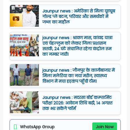
Jaunpur news : अमेरिका से मिला यूट्यूब
गोल्ड प्ले बटन, परिवार और समर्थकों में
जश्न का माहौल
jaunpur news : श्रावण मास, कांवड़ यात्रा
एवं चेहल्लुम को लेकर जिला प्रशासन
सतर्क, 24 घंटे संचालित रहेगा कंट्रोल रूम
का नम्बर जारी।
jaunpur news : जौनपुर के काजीबाजार में
मिला मलेरिया का नया मरीज, स्वास्थ्य
विभाग में मचा हड़कंप पहुँची टीम।
Jaunpur news : मदरसा बोर्ड कम्पार्टमेंट
परीक्षा 2026: आवेदन तिथि बढ़ी, 14 अगस्त
तक भर सकेंगे फॉर्म
WhatsApp Group
Join Now