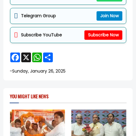
Telegram Group
Join Now
Subscribe YouTube
Subscribe Now
F
X
W
S
a
h
h
c
a
a
e
t
r
-
Sunday, January 26, 2025
b
s
e
o
A
o
p
k
p
YOU MIGHT LIKE NEWS