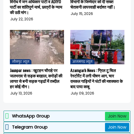
विरोध में जन अधिकार पार्टी व ADIYO
विभागों के जिम्मेदार को दी सख्त
पार्टी का शांतिपूर्ण मार्च, छात्रों के न्याय
चेतावनी लापरवाही बर्दाश्त नहीं।
की उठी मांग।
July 15, 2026
July 22, 2026
जौनपुर न्यूज़
आजमगढ़ न्यूज़
Jaunpur news : खुटहन चौराहे पर
Azamgarh News : ग्रिल टू चिल
जलभराव से सड़क बदहाल, करोड़ों की
रेस्टोरेंट में लगी भीषण आग, चार
लागत से बनी सड़क गड्ढों में तब्दील
दमकल गाड़ियों ने घंटों की मशक्कत के
हर कोई मौन।
बाद पाया काबू
July 13, 2026
July 09, 2026
WhatsApp Group
Join Now
Telegram Group
Join Now