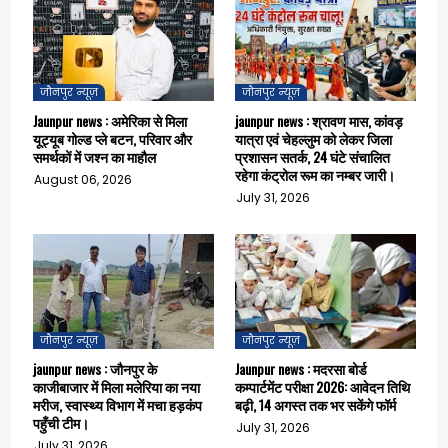
जौनपुर न्यूज़
जौनपुर न्यूज़
Jaunpur news : अमेरिका से मिला
jaunpur news : श्रावण मास, कांवड़
यूट्यूब गोल्ड प्ले बटन, परिवार और
यात्रा एवं चेहल्लुम को लेकर जिला
समर्थकों में जश्न का माहौल
प्रशासन सतर्क, 24 घंटे संचालित
रहेगा कंट्रोल रूम का नम्बर जारी।
August 06, 2026
July 31, 2026
जौनपुर न्यूज़
जौनपुर न्यूज़
jaunpur news : जौनपुर के
Jaunpur news : मदरसा बोर्ड
काजीबाजार में मिला मलेरिया का नया
कम्पार्टमेंट परीक्षा 2026: आवेदन तिथि
मरीज, स्वास्थ्य विभाग में मचा हड़कंप
बढ़ी, 14 अगस्त तक भर सकेंगे फॉर्म
पहुँची टीम।
July 31, 2026
July 31, 2026