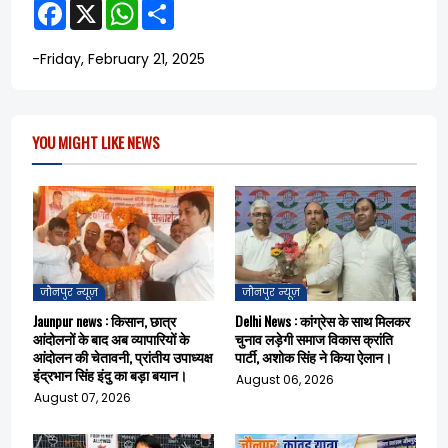
F
X
W
S
a
h
h
c
a
a
e
t
r
-
Friday, February 21, 2025
b
s
e
o
A
o
p
k
p
YOU MIGHT LIKE NEWS
जौनपुर न्यूज़
जौनपुर न्यूज़
Jaunpur news : किसान, छात्र
Delhi News : कांग्रेस के साथ मिलकर
आंदोलनों के बाद अब व्यापारियों के
चुनाव लड़ेगी समाज विकास क्रांति
आंदोलन की चेतावनी, प्रांतीय उपाध्यक्ष
पार्टी, अशोक सिंह ने किया ऐलान।
इंद्रभान सिंह इंदु का बड़ा बयान।
August 06, 2026
August 07, 2026