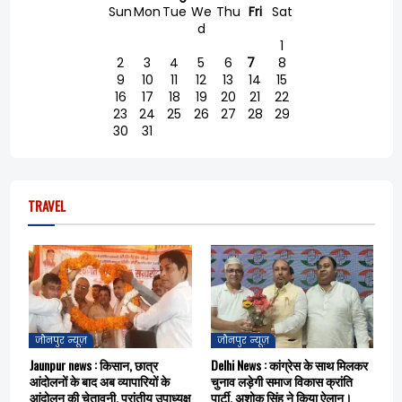
Sun
Mon
Tue
We
Thu
Fri
Sat
d
1
2
3
4
5
6
7
8
9
10
11
12
13
14
15
16
17
18
19
20
21
22
23
24
25
26
27
28
29
30
31
TRAVEL
जौनपुर न्यूज़
जौनपुर न्यूज़
Jaunpur news : किसान, छात्र
Delhi News : कांग्रेस के साथ मिलकर
आंदोलनों के बाद अब व्यापारियों के
चुनाव लड़ेगी समाज विकास क्रांति
आंदोलन की चेतावनी, प्रांतीय उपाध्यक्ष
पार्टी, अशोक सिंह ने किया ऐलान।