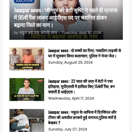
EDUCATION
Jaunpur news : जौनपुर की बेटी सृष्टि ने पहले ही प्रयास
में 95वीं रैंक लाकर आईपीएस पद पर चयनित होकर
बढ़ाया जिले का मान।
by
न्यूज़ अब तक आपके साथ
-
Tuesday, April 16, 2024
Jaunpur news : दो बच्चों का पिता, नाबालिग लड़की से
घर में घुसकर किया बलात्कार, पुलिस ने भेजा जेल।
Sunday, August 25, 2024
Jaunpur news : 22 साल की उम्र में बेटी ने रचा
इतिहास, यूपीएससी में हासिल किए 154वीं रैंक, बन
सकती है आईएएस।
Wednesday, April 17, 2024
Jaunpur news : स्कूल के आफिस में प्रिसिंपल और
टीचर की अश्लील हरकते हुई वायरल,पुलिस क्यों है
बेखबर ?
Sunday, July 07, 2024