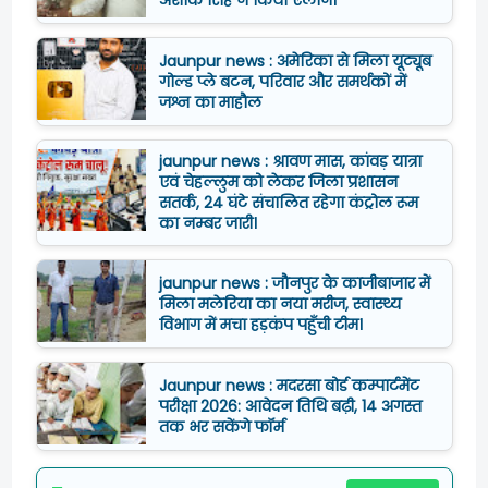
Jaunpur news : अमेरिका से मिला यूट्यूब
गोल्ड प्ले बटन, परिवार और समर्थकों में
जश्न का माहौल
jaunpur news : श्रावण मास, कांवड़ यात्रा
एवं चेहल्लुम को लेकर जिला प्रशासन
सतर्क, 24 घंटे संचालित रहेगा कंट्रोल रूम
का नम्बर जारी।
jaunpur news : जौनपुर के काजीबाजार में
मिला मलेरिया का नया मरीज, स्वास्थ्य
विभाग में मचा हड़कंप पहुँची टीम।
Jaunpur news : मदरसा बोर्ड कम्पार्टमेंट
परीक्षा 2026: आवेदन तिथि बढ़ी, 14 अगस्त
तक भर सकेंगे फॉर्म