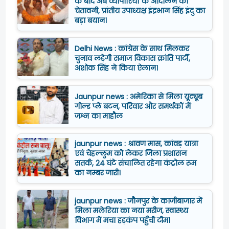
के बाद अब व्यापारियों के आंदोलन की
चेतावनी, प्रांतीय उपाध्यक्ष इंद्रभान सिंह इंदु का
बड़ा बयान।
Delhi News : कांग्रेस के साथ मिलकर
चुनाव लड़ेगी समाज विकास क्रांति पार्टी,
अशोक सिंह ने किया ऐलान।
Jaunpur news : अमेरिका से मिला यूट्यूब
गोल्ड प्ले बटन, परिवार और समर्थकों में
जश्न का माहौल
jaunpur news : श्रावण मास, कांवड़ यात्रा
एवं चेहल्लुम को लेकर जिला प्रशासन
सतर्क, 24 घंटे संचालित रहेगा कंट्रोल रूम
का नम्बर जारी।
jaunpur news : जौनपुर के काजीबाजार में
मिला मलेरिया का नया मरीज, स्वास्थ्य
विभाग में मचा हड़कंप पहुँची टीम।