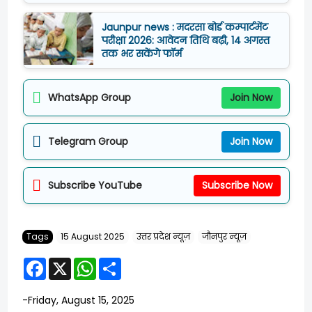
Jaunpur news : मदरसा बोर्ड कम्पार्टमेंट
परीक्षा 2026: आवेदन तिथि बढ़ी, 14 अगस्त
तक भर सकेंगे फॉर्म
WhatsApp Group
Join Now
Telegram Group
Join Now
Subscribe YouTube
Subscribe Now
Tags
15 August 2025
उत्तर प्रदेश न्यूज़
जौनपुर न्यूज़
F
X
W
S
a
h
h
c
a
a
e
t
r
-
Friday, August 15, 2025
b
s
e