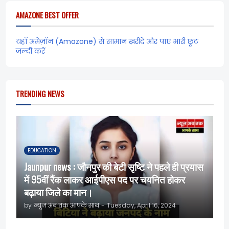
AMAZONE BEST OFFER
यहाँ अमेज़ॉन (Amazone) से सामान ख़रीदें और पाए भारी छूट
जल्दी करें
TRENDING NEWS
EDUCATION
Jaunpur news : जौनपुर की बेटी सृष्टि ने पहले ही प्रयास
में 95वीं रैंक लाकर आईपीएस पद पर चयनित होकर
बढ़ाया जिले का मान।
by
न्यूज़ अब तक आपके साथ
-
Tuesday, April 16, 2024