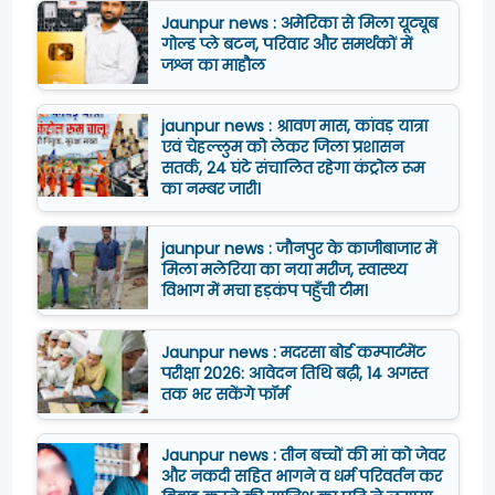
Jaunpur news : अमेरिका से मिला यूट्यूब
गोल्ड प्ले बटन, परिवार और समर्थकों में
जश्न का माहौल
jaunpur news : श्रावण मास, कांवड़ यात्रा
एवं चेहल्लुम को लेकर जिला प्रशासन
सतर्क, 24 घंटे संचालित रहेगा कंट्रोल रूम
का नम्बर जारी।
jaunpur news : जौनपुर के काजीबाजार में
मिला मलेरिया का नया मरीज, स्वास्थ्य
विभाग में मचा हड़कंप पहुँची टीम।
Jaunpur news : मदरसा बोर्ड कम्पार्टमेंट
परीक्षा 2026: आवेदन तिथि बढ़ी, 14 अगस्त
तक भर सकेंगे फॉर्म
Jaunpur news : तीन बच्चों की मां को जेवर
और नकदी सहित भागने व धर्म परिवर्तन कर