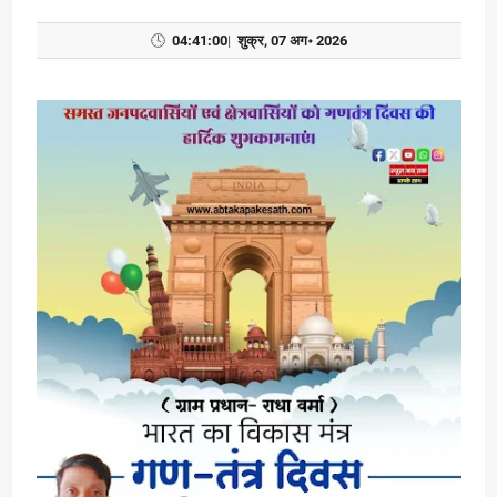
🕓
04:41:01
|
शुक्र, 07 अग॰ 2026