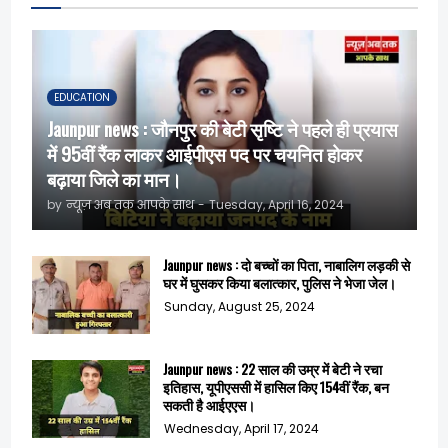
EDUCATION
Jaunpur news : जौनपुर की बेटी सृष्टि ने पहले ही प्रयास
में 95वीं रैंक लाकर आईपीएस पद पर चयनित होकर
बढ़ाया जिले का मान।
by
न्यूज़ अब तक आपके साथ
-
Tuesday, April 16, 2024
Jaunpur news : दो बच्चों का पिता, नाबालिग लड़की से
घर में घुसकर किया बलात्कार, पुलिस ने भेजा जेल।
Sunday, August 25, 2024
Jaunpur news : 22 साल की उम्र में बेटी ने रचा
इतिहास, यूपीएससी में हासिल किए 154वीं रैंक, बन
सकती है आईएएस।
Wednesday, April 17, 2024