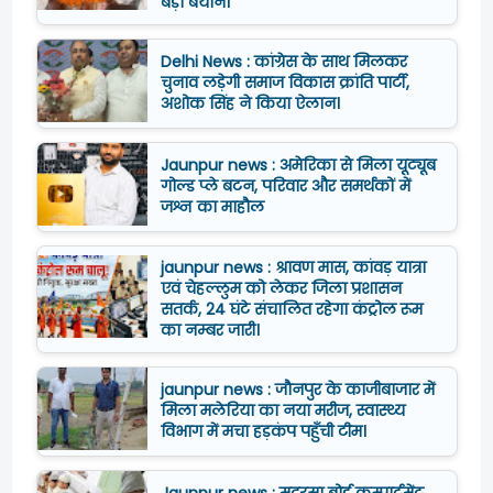
बड़ा बयान।
Delhi News : कांग्रेस के साथ मिलकर
चुनाव लड़ेगी समाज विकास क्रांति पार्टी,
अशोक सिंह ने किया ऐलान।
Jaunpur news : अमेरिका से मिला यूट्यूब
गोल्ड प्ले बटन, परिवार और समर्थकों में
जश्न का माहौल
jaunpur news : श्रावण मास, कांवड़ यात्रा
एवं चेहल्लुम को लेकर जिला प्रशासन
सतर्क, 24 घंटे संचालित रहेगा कंट्रोल रूम
का नम्बर जारी।
jaunpur news : जौनपुर के काजीबाजार में
मिला मलेरिया का नया मरीज, स्वास्थ्य
विभाग में मचा हड़कंप पहुँची टीम।