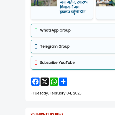
नया मरीज, स्वास्थ्य
विभाग में मचा
हड़कंप पहुँची टीम।
WhatsApp Group
Telegram Group
Subscribe YouTube
F
X
W
S
a
h
h
c
a
a
e
t
r
-
Tuesday, February 04, 2025
b
s
e
o
A
o
p
k
p
YOU MIGHT LIKE NEWS