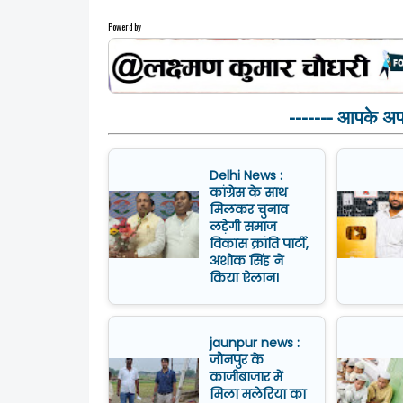
Powerd by
------- आपके अपनो
Delhi News :
कांग्रेस के साथ
मिलकर चुनाव
लड़ेगी समाज
विकास क्रांति पार्टी,
अशोक सिंह ने
किया ऐलान।
jaunpur news :
जौनपुर के
काजीबाजार में
मिला मलेरिया का