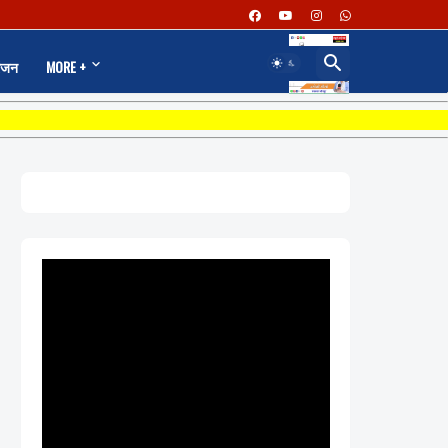
ंजन
MORE +