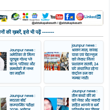
ं की ख़बरें, इसे भी पढ़ें -------
jaunpur news :
Jaunpur news :
श्रावण मास, कांवड़
अमेरिका से मिला
यात्रा एवं चेहल्लुम
यूट्यूब गोल्ड प्ले
को लेकर जिला
बटन, परिवार और
प्रशासन सतर्क, 24
समर्थकों में जश्न
घंटे संचालित रहेगा
का माहौल
कंट्रोल रूम का
नम्बर जारी।
Jaunpur news :
Jaunpur news :
तीन बच्चों की मां
मदरसा बोर्ड
को जेवर और नकदी
कम्पार्टमेंट परीक्षा
सहित भागने व धर्म
2026: आवेदन
परिवर्तन कर विवाह