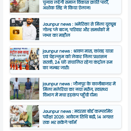
चुनाव लड़ेगी समाज विकास क्रांति पार्टी,
अशोक सिंह ने किया ऐलान।
Jaunpur news : अमेरिका से मिला यूट्यूब
गोल्ड प्ले बटन, परिवार और समर्थकों में
जश्न का माहौल
jaunpur news : श्रावण मास, कांवड़ यात्रा
एवं चेहल्लुम को लेकर जिला प्रशासन
सतर्क, 24 घंटे संचालित रहेगा कंट्रोल रूम
का नम्बर जारी।
jaunpur news : जौनपुर के काजीबाजार में
मिला मलेरिया का नया मरीज, स्वास्थ्य
विभाग में मचा हड़कंप पहुँची टीम।
Jaunpur news : मदरसा बोर्ड कम्पार्टमेंट
परीक्षा 2026: आवेदन तिथि बढ़ी, 14 अगस्त
तक भर सकेंगे फॉर्म