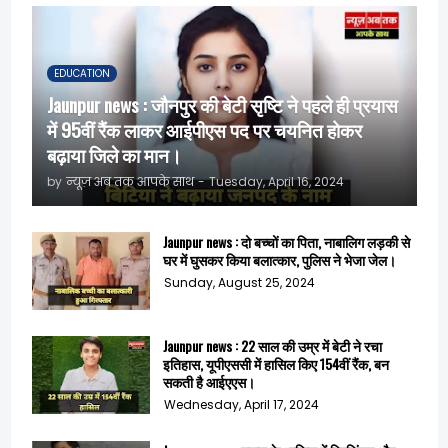
EDUCATION
Jaunpur news : जौनपुर की बेटी सृष्टि ने पहले ही प्रयास
में 95वीं रैंक लाकर आईपीएस पद पर चयनित होकर
बढ़ाया जिले का मान।
by
न्यूज़ अब तक आपके साथ
-
Tuesday, April 16, 2024
Jaunpur news : दो बच्चों का पिता, नाबालिग लड़की से
घर में घुसकर किया बलात्कार, पुलिस ने भेजा जेल।
Sunday, August 25, 2024
Jaunpur news : 22 साल की उम्र में बेटी ने रचा
इतिहास, यूपीएससी में हासिल किए 154वीं रैंक, बन
सकती है आईएएस।
Wednesday, April 17, 2024