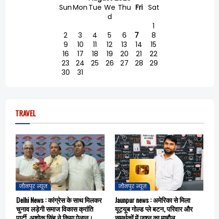
Sun
Mon
Tue
We
Thu
Fri
Sat
d
1
2
3
4
5
6
7
8
9
10
11
12
13
14
15
16
17
18
19
20
21
22
23
24
25
26
27
28
29
30
31
TRAVEL
जौनपुर न्यूज़
जौनपुर न्यूज़
Delhi News : कांग्रेस के साथ मिलकर
Jaunpur news : अमेरिका से मिला
चुनाव लड़ेगी समाज विकास क्रांति
यूट्यूब गोल्ड प्ले बटन, परिवार और
पार्टी, अशोक सिंह ने किया ऐलान।
समर्थकों में जश्न का माहौल