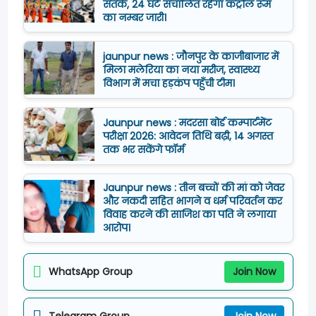
सतर्क, 24 घंटे संचालित रहेगा कंट्रोल रूम
का नम्बर जारी।
jaunpur news : जौनपुर के काजीबाजार में
मिला मलेरिया का नया मरीज, स्वास्थ्य
विभाग में मचा हड़कंप पहुँची टीम।
Jaunpur news : मदरसा बोर्ड कम्पार्टमेंट
परीक्षा 2026: आवेदन तिथि बढ़ी, 14 अगस्त
तक भर सकेंगे फॉर्म
Jaunpur news : तीन बच्चों की मां को जेवर
और नकदी सहित भागने व धर्म परिवर्तन कर
विवाह करने की साजिश का पति ने लगाया
आरोप।
WhatsApp Group
Join Now