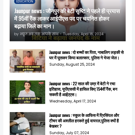
EDUCATION
Jaunpur news : जौनपुर की बेटी सृष्टि ने पहले ही प्रयास
में 95वीं रैंक लाकर आईपीएस पद पर चयनित होकर
बढ़ाया जिले का मान।
by
न्यूज़ अब तक आपके साथ
-
Tuesday, April 16, 2024
Jaunpur news : दो बच्चों का पिता, नाबालिग लड़की से
घर में घुसकर किया बलात्कार, पुलिस ने भेजा जेल।
Sunday, August 25, 2024
Jaunpur news : 22 साल की उम्र में बेटी ने रचा
इतिहास, यूपीएससी में हासिल किए 154वीं रैंक, बन
सकती है आईएएस।
Wednesday, April 17, 2024
Jaunpur news : स्कूल के आफिस में प्रिसिंपल और
टीचर की अश्लील हरकते हुई वायरल,पुलिस क्यों है
बेखबर ?
Sunday, July 07, 2024