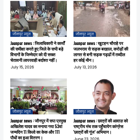
जौनपुर न्यूज़
जौनपुर न्यूज़
Jaunpur news : जिलाधिकारी ने कार्यों
Jaunpur news : खुटहन चौराहे पर
की समीक्षा करते हुए जिले के सभी बड़े
जलभराव से सड़क बदहाल, करोड़ों की
विभागों के जिम्मेदार को दी सख्त
लागत से बनी सड़क गड्ढों में तब्दील
चेतावनी लापरवाही बर्दाश्त नहीं।
हर कोई मौन।
July 15, 2026
July 13, 2026
जौनपुर न्यूज़
जौनपुर न्यूज़
Jaunpur news : जौनपुर में सपा प्रमुख
Jaunpur news : छात्रों की आवाज़ को
अखिलेश यादव का मनाया गया 53वां
राष्ट्रीय मंच तक पहुँचायेग कांग्रेस
जन्मदिन 11 किलो का केक और 111
'छात्रों की गूंज’ अभियान।
पौधों का हुआ वितरण।
June 23, 2026