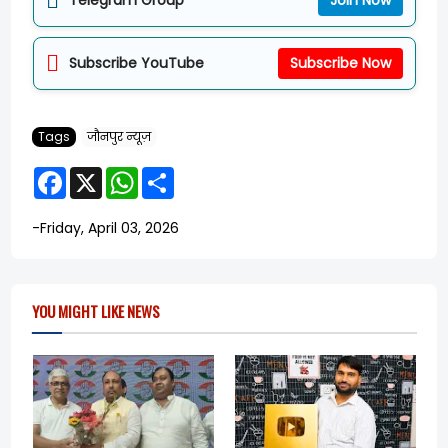
Telegram Group
Join Now
Subscribe YouTube
Subscribe Now
Tags
जौनपुर न्यूज़
F
X
W
S
a
h
h
c
a
a
e
t
r
-
Friday, April 03, 2026
b
s
e
o
A
o
p
k
p
YOU MIGHT LIKE NEWS