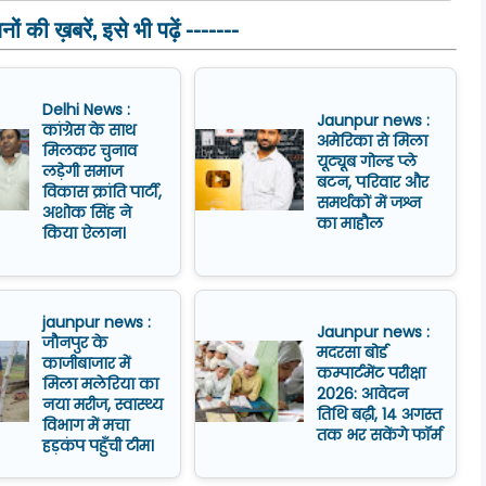
ं की ख़बरें, इसे भी पढ़ें -------
Delhi News :
Jaunpur news :
कांग्रेस के साथ
अमेरिका से मिला
मिलकर चुनाव
यूट्यूब गोल्ड प्ले
लड़ेगी समाज
बटन, परिवार और
विकास क्रांति पार्टी,
समर्थकों में जश्न
अशोक सिंह ने
का माहौल
किया ऐलान।
jaunpur news :
Jaunpur news :
जौनपुर के
मदरसा बोर्ड
काजीबाजार में
कम्पार्टमेंट परीक्षा
मिला मलेरिया का
2026: आवेदन
नया मरीज, स्वास्थ्य
तिथि बढ़ी, 14 अगस्त
विभाग में मचा
तक भर सकेंगे फॉर्म
हड़कंप पहुँची टीम।