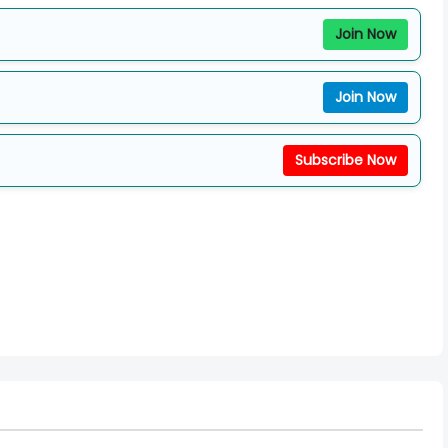
Join Now
Join Now
Subscribe Now