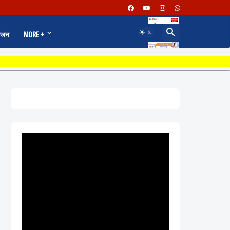
ंजन
MORE +