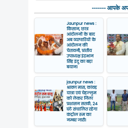
------- आपके अपनो
Jaunpur news :
किसान, छात्र
आंदोलनों के बाद
अब व्यापारियों के
आंदोलन की
चेतावनी, प्रांतीय
उपाध्यक्ष इंद्रभान
सिंह इंदु का बड़ा
बयान।
jaunpur news :
श्रावण मास, कांवड़
यात्रा एवं चेहल्लुम
को लेकर जिला
प्रशासन सतर्क, 24
घंटे संचालित रहेगा
कंट्रोल रूम का
नम्बर जारी।