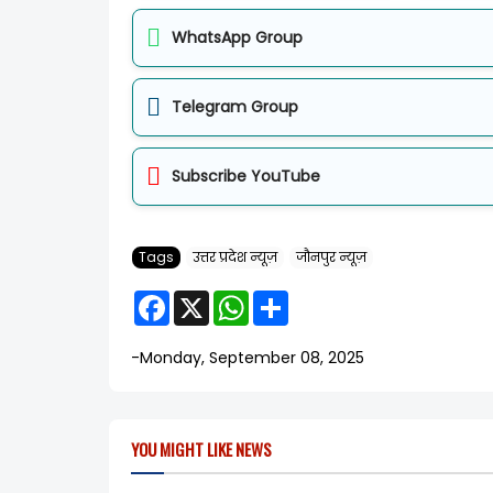
WhatsApp Group
Telegram Group
Subscribe YouTube
Tags
उत्तर प्रदेश न्यूज़
जौनपुर न्यूज़
F
X
W
S
a
h
h
c
a
a
e
t
r
-
Monday, September 08, 2025
b
s
e
o
A
o
p
k
p
YOU MIGHT LIKE NEWS