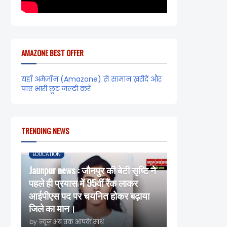
AMAZONE BEST OFFER
यहाँ अमेज़ॉन (Amazone) से सामान ख़रीदें और
पाए भारी छूट जल्दी करें
TRENDING NEWS
EDUCATION
Jaunpur news : जौनपुर की बेटी सृष्टि ने
पहले ही प्रयास में 95वीं रैंक लाकर
आईपीएस पद पर चयनित होकर बढ़ाया
जिले का मान।
by
न्यूज़ अब तक आपके साथ