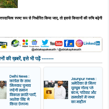
्तरदायित्व स्पष्ट रूप से निर्धारित किया जाए, तो इससे किसानों की रुचि बढ़ेगी
ं की ख़बरें, इसे भी पढ़ें -------
Delhi News :
Jaunpur news :
कांग्रेस के साथ
अमेरिका से मिला
मिलकर चुनाव
यूट्यूब गोल्ड प्ले
लड़ेगी समाज
बटन, परिवार और
विकास क्रांति पार्टी,
समर्थकों में जश्न
अशोक सिंह ने
का माहौल
किया ऐलान।