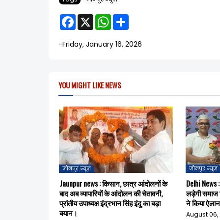
F
X
W
S
a
h
h
c
a
a
e
t
r
-
Friday, January 16, 2026
b
s
e
o
A
o
p
k
p
YOU MIGHT LIKE NEWS
जौनपुर न्यूज़
जौनपुर न्यूज़
Jaunpur news : किसान, छात्र आंदोलनों के
Delhi News :
बाद अब व्यापारियों के आंदोलन की चेतावनी,
लड़ेगी समाज व
प्रांतीय उपाध्यक्ष इंद्रभान सिंह इंदु का बड़ा
ने किया ऐला
बयान।
August 06,