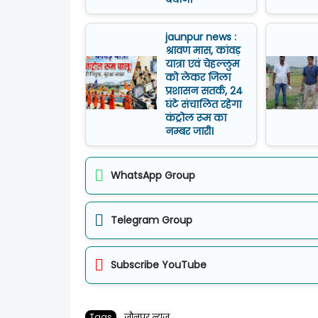
jaunpur news :
श्रावण मास, कांवड़
यात्रा एवं चेहल्लुम
को लेकर जिला
प्रशासन सतर्क, 24
घंटे संचालित रहेगा
कंट्रोल रूम का
नम्बर जारी।
WhatsApp Group
Telegram Group
Subscribe YouTube
Tags
जौनपुर न्यूज़