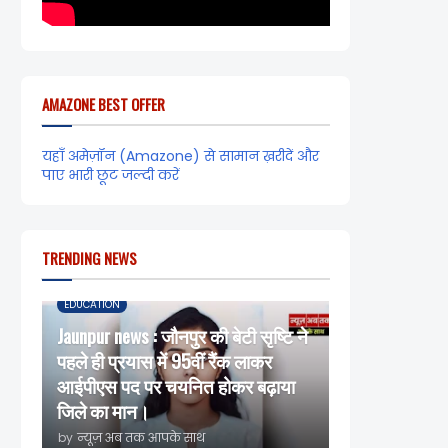
AMAZONE BEST OFFER
यहाँ अमेज़ॉन (Amazone) से सामान ख़रीदें और
पाए भारी छूट जल्दी करें
TRENDING NEWS
EDUCATION
Jaunpur news : जौनपुर की बेटी सृष्टि ने
पहले ही प्रयास में 95वीं रैंक लाकर
आईपीएस पद पर चयनित होकर बढ़ाया
जिले का मान।
by
न्यूज़ अब तक आपके साथ