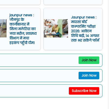
jaunpur news :
Jaunpur news :
जौनपुर के
मदरसा बोर्ड
काजीबाजार में
कम्पार्टमेंट परीक्षा
मिला मलेरिया का
2026: आवेदन
नया मरीज, स्वास्थ्य
तिथि बढ़ी, 14 अगस्त
विभाग में मचा
तक भर सकेंगे फॉर्म
हड़कंप पहुँची टीम।
Join Now
Join Now
Subscribe Now