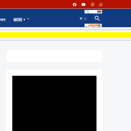
ंजन
MORE +