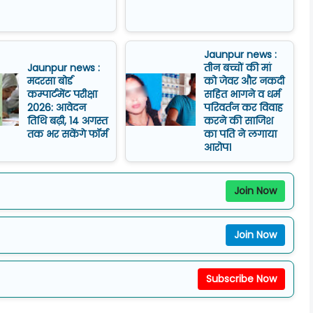
Jaunpur news :
Jaunpur news :
तीन बच्चों की मां
मदरसा बोर्ड
को जेवर और नकदी
कम्पार्टमेंट परीक्षा
सहित भागने व धर्म
2026: आवेदन
परिवर्तन कर विवाह
तिथि बढ़ी, 14 अगस्त
करने की साजिश
तक भर सकेंगे फॉर्म
का पति ने लगाया
आरोप।
Join Now
Join Now
Subscribe Now