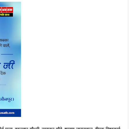
 मौर्य मुन्ना, हवलदार चौधरी, रत्नाकर चौबे, श्रवण जायसवाल, दीपक विश्वकर्मा,