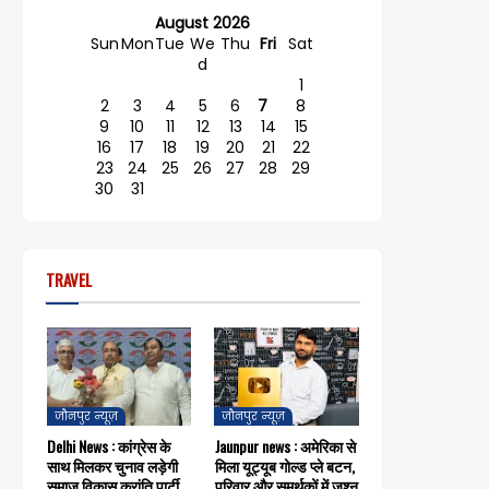
August 2026
Sun
Mon
Tue
We
Thu
Fri
Sat
d
1
2
3
4
5
6
7
8
9
10
11
12
13
14
15
16
17
18
19
20
21
22
23
24
25
26
27
28
29
30
31
TRAVEL
जौनपुर न्यूज़
जौनपुर न्यूज़
Delhi News : कांग्रेस के
Jaunpur news : अमेरिका से
साथ मिलकर चुनाव लड़ेगी
मिला यूट्यूब गोल्ड प्ले बटन,
समाज विकास क्रांति पार्टी,
परिवार और समर्थकों में जश्न