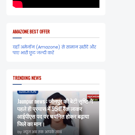
AMAZONE BEST OFFER
यहाँ अमेज़ॉन (Amazone) से सामान ख़रीदें और
पाए भारी छूट जल्दी करें
TRENDING NEWS
EDUCATION
Jaunpur news : जौनपुर की बेटी सृष्टि ने
पहले ही प्रयास में 95वीं रैंक लाकर
आईपीएस पद पर चयनित होकर बढ़ाया
जिले का मान।
by
न्यूज़ अब तक आपके साथ