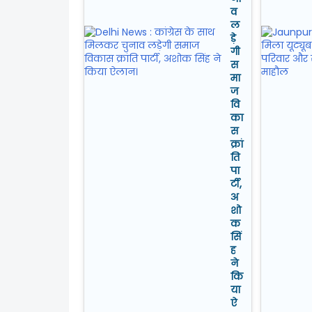
व
ल
ड़े
गी
स
मा
ज
वि
का
स
क्रां
ति
पा
र्टी,
अ
शो
क
सिं
ह
ने
कि
या
ऐ