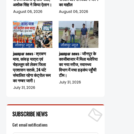
अशोक सिंह ने किया ऐलान।
का माहौल
August 06, 2026
August 06, 2026
जौनपुर न्यूज़
जौनपुर न्यूज़
jaunpur news : श्रावण
jaunpur news : जौनपुर के
मास, कांवड़ यात्रा एवं
काजीबाजार में मिला मलेरिया
चेहल्लुम को लेकर जिला
का नया मरीज, स्वास्थ्य
प्रशासन सतर्क, 24 घंटे
विभाग में मचा हड़कंप पहुँची
संचालित रहेगा कंट्रोल रूम
टीम।
का नम्बर जारी।
July 31, 2026
July 31, 2026
SUBSCRIBE NEWS
Get email notifications