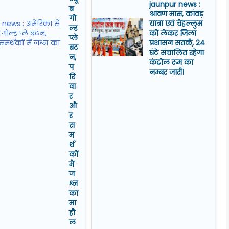
jaunpur news :
ब
श्रावण मास, कांवड़
गो
यात्रा एवं चेहल्लुम
ल्ड
को लेकर जिला
प्ले
प्रशासन सतर्क, 24
बट
घंटे संचालित रहेगा
न,
कंट्रोल रूम का
प
नम्बर जारी।
रि
वा
र
औ
र
स
म
र्थ
कों
में
ज
श्न
का
मा
हौ
ल