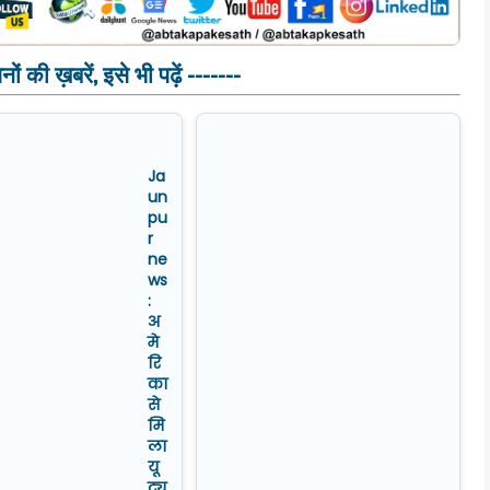
ं की ख़बरें, इसे भी पढ़ें -------
Ja
un
pu
r
ne
ws
:
अ
मे
रि
का
से
मि
ला
यू
ट्यू