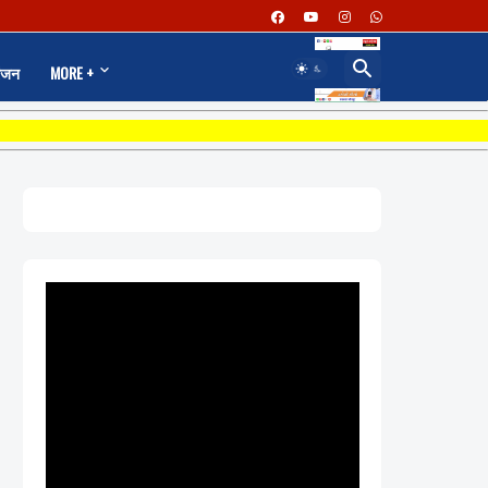
ंजन
MORE +