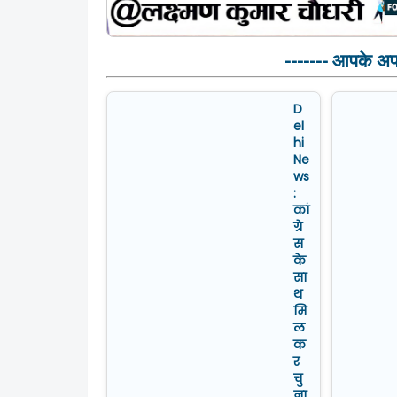
------- आपके अपनो
D
el
hi
Ne
ws
:
कां
ग्रे
स
के
सा
थ
मि
ल
क
र
चु
ना